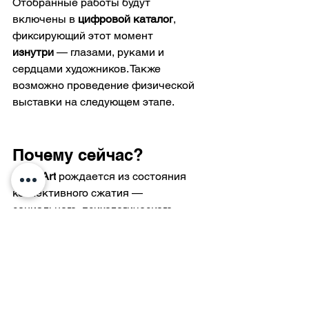
Отобранные работы будут 
включены в 
цифровой каталог
, 
фиксирующий этот момент 
изнутри
 — глазами, руками и 
сердцами художников. Также 
возможно проведение физической 
выставки на следующем этапе.
Почему сейчас?
MiklatArt
 рождается из состояния 
коллективного сжатия — 
социального, психологического, 
политического.Убежище становится 
не только пространством защиты, но 
и местом 
размышлений, близости, 
сопротивления и речи
. 
Этот open call — жест навстречу 
связи в изоляции, жест памяти, 