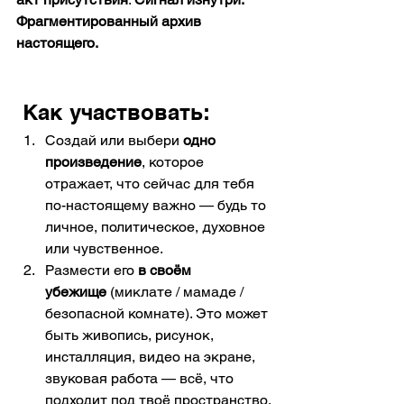
Фрагментированный архив 
настоящего.
 Как участвовать:
Создай или выбери 
одно 
произведение
, которое 
отражает, что сейчас для тебя 
по-настоящему важно — будь то 
личное, политическое, духовное 
или чувственное.
Размести его 
в своём 
убежище
 (миклате / мамаде / 
безопасной комнате). Это может 
быть живопись, рисунок, 
инсталляция, видео на экране, 
звуковая работа — всё, что 
подходит под твоё пространство.