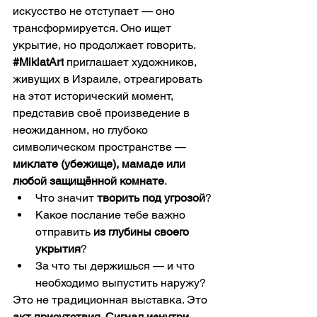
искусство не отступает — оно 
трансформируется. Оно ищет 
укрытие, но продолжает говорить. 
#MiklatArt
 приглашает художников, 
живущих в Израиле, отреагировать 
на этот исторический момент, 
представив своё произведение в 
неожиданном, но глубоко 
символическом пространстве — 
миклате (убежище), мамаде или 
любой защищённой комнате
.
Что значит 
творить под угрозой
?
Какое послание тебе важно 
отправить 
из глубины своего 
укрытия
?
За что ты держишься — и что 
необходимо выпустить наружу?
Это не традиционная выставка. Это 
акт присутствия
. 
Сигнал изнутри. 