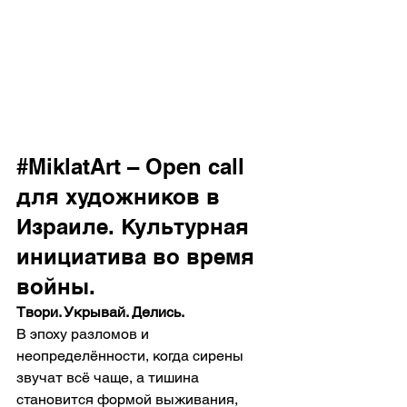
#MiklatArt
 – Open call 
для художников в 
Израиле. Культурная 
инициатива во время 
войны. 
Твори. Укрывай. Делись.
В эпоху разломов и 
неопределённости, когда сирены 
звучат всё чаще, а тишина 
становится формой выживания, 