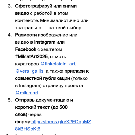
Сфотографируй или сними 
видео
 с работой в этом 
контексте. Минималистично или 
театрально — на твой выбор.
Размести
 изображение или 
видео 
в Instagram или 
Facebook
 с хэштегом 
#MiklatArt2025
, отметь 
кураторов 
@finkelstein_art
, 
@vera_gailis
, а также 
пригласи к 
совместной публикации
 (только 
в Instagram) страницу проекта 
@miklatart
.
Отправь документацию и 
короткий текст (до 500 
слов)
 через 
форму:
https://forms.gle/X2FDquMZ
8kBHSpKt6