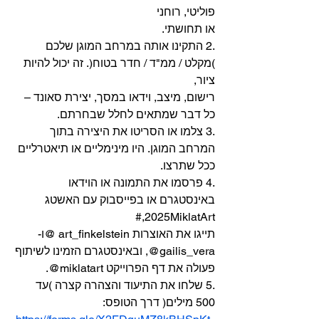
פוליטי, רוחני
או תחושתי.
.2 התקינו אותה במרחב המוגן שלכם 
)מקלט / ממ"ד / חדר בטוח(. זה יכול להיות 
ציור,
רישום, מיצב, וידאו במסך, יצירת סאונד – 
כל דבר שמתאים לחלל שבחרתם.
.3 צלמו או הסריטו את היצירה בתוך 
המרחב המוגן. היו מינימליים או תיאטרליים 
ככל שתרצו.
.4 פרסמו את התמונה או הוידאו 
באינסטגרם או בפייסבוק עם האשטג 
2025MiklatArt,#
תייגו את האוצרות art_finkelstein @ו-
gailis_vera@, ובאינסטגרם הזמינו לשיתוף
פעולה את דף הפרוייקט miklatart@.
.5 שלחו את התיעוד והצהרה קצרה )עד 
500 מילים( דרך הטופס: